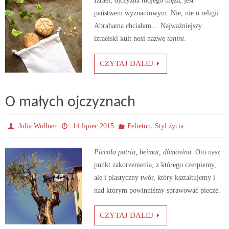
Izrael, ojczyzna mojego męża, jest
państwem wyznaniowym. Nie, nie o religii
Abrahama chciałam… Najważniejszy
izraelski kult nosi nazwę
tahini
.
CZYTAJ DALEJ
O małych ojczyznach
,
Julia Wollner
14 lipiec 2015
Felieton
Styl życia
Piccola patria, heimat, dòmovina.
Oto nasz
punkt zakorzenienia, z którego czerpiemy,
ale i plastyczny twór, który kształtujemy i
nad którym powinniśmy sprawować pieczę.
CZYTAJ DALEJ