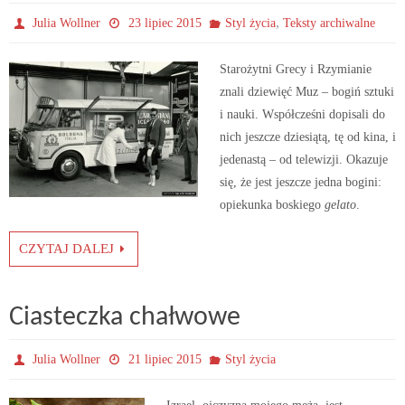
,
Julia Wollner
23 lipiec 2015
Styl życia
Teksty archiwalne
Starożytni Grecy i Rzymianie
znali dziewięć Muz – bogiń sztuki
i nauki. Współcześni dopisali do
nich jeszcze dziesiątą, tę od kina, i
jedenastą – od telewizji. Okazuje
się, że jest jeszcze jedna bogini:
opiekunka boskiego
gelato
.
CZYTAJ DALEJ
Ciasteczka chałwowe
Julia Wollner
21 lipiec 2015
Styl życia