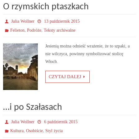
O rzymskich ptaszkach
Julia Wollner
13 październik 2015
,
,
Felieton
Podróże
Teksty archiwalne
Jesienią można odnieść wrażenie, że to szpaki, a
nie wilczyca, powinny symbolizować stolicę
Włoch.
CZYTAJ DALEJ
…i po Szałasach
Julia Wollner
6 październik 2015
,
,
Kultura
Osobiście
Styl życia