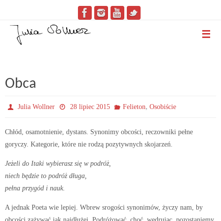
Obca
,
Julia Wollner
28 lipiec 2015
Felieton
Osobiście
Chłód, osamotnienie, dystans. Synonimy obcości, reczowniki pełne
goryczy. Kategorie, które nie rodzą pozytywnych skojarzeń.
Jeżeli do Itaki wybierasz się w podróż,
niech będzie to podróż długa,
pełna przygód i nauk.
A jednak Poeta wie lepiej. Wbrew srogości synonimów, życzy nam, by
obcości zażywać jak najdłużej. Podróżować, choć, wędrując, pozostaniemy