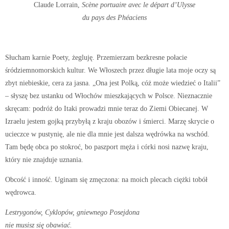
Claude Lorrain,
Scène portuaire avec le départ d’Ulysse
du pays des Phéaciens
Słucham karnie Poety, żegluję. Przemierzam bezkresne połacie
śródziemnomorskich kultur. We Włoszech przez długie lata moje oczy są
zbyt niebieskie, cera za jasna. „Ona jest Polką, cóż może wiedzieć o Italii”
– słyszę bez ustanku od Włochów mieszkających w Polsce. Nieznacznie
skręcam: podróż do Itaki prowadzi mnie teraz do Ziemi Obiecanej. W
Izraelu jestem gojką przybyłą z kraju obozów i śmierci. Marzę skrycie o
ucieczce w pustynię, ale nie dla mnie jest dalsza wędrówka na wschód.
Tam będę obca po stokroć, bo paszport męża i córki nosi nazwę kraju,
który nie znajduje uznania.
Obcość i inność. Uginam się zmęczona: na moich plecach ciężki tobół
wędrowca.
Lestrygonów, Cyklopów, gniewnego Posejdona
nie musisz się obawiać.