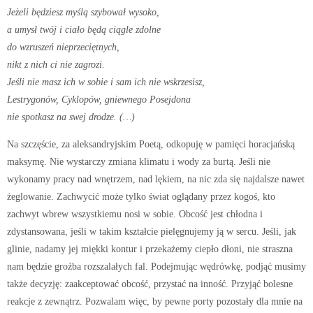
Jeżeli będziesz myślą szybował wysoko,
a umysł twój i ciało będą ciągle zdolne
do wzruszeń nieprzeciętnych,
nikt z nich ci nie zagrozi.
Jeśli nie masz ich w sobie i sam ich nie wskrzesisz,
Lestrygonów, Cyklopów, gniewnego Posejdona
nie spotkasz na swej drodze. (…)
Na szczęście, za aleksandryjskim Poetą, odkopuję w pamięci horacjańską
maksymę. Nie wystarczy zmiana klimatu i wody za burtą. Jeśli nie
wykonamy pracy nad wnętrzem, nad lękiem, na nic zda się najdalsze nawet
żeglowanie. Zachwycić może tylko świat oglądany przez kogoś, kto
zachwyt wbrew wszystkiemu nosi w sobie. Obcość jest chłodna i
zdystansowana, jeśli w takim kształcie pielęgnujemy ją w sercu. Jeśli, jak
glinie, nadamy jej miękki kontur i przekażemy ciepło dłoni, nie straszna
nam będzie groźba rozszalałych fal. Podejmując wędrówkę, podjąć musimy
także decyzję: zaakceptować obcość, przystać na inność. Przyjąć bolesne
reakcje z zewnątrz. Pozwalam więc, by pewne porty pozostały dla mnie na