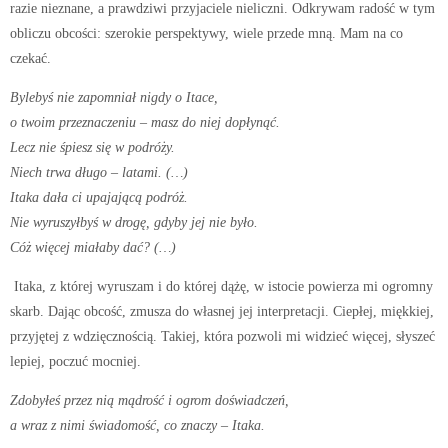
razie nieznane, a prawdziwi przyjaciele nieliczni. Odkrywam radość w tym
obliczu obcości: szerokie perspektywy, wiele przede mną. Mam na co
czekać.
Bylebyś nie zapomniał nigdy o Itace,
o twoim przeznaczeniu – masz do niej dopłynąć.
Lecz nie śpiesz się w podróży.
Niech trwa długo – latami. (…)
Itaka dała ci upajającą podróż.
Nie wyruszyłbyś w drogę, gdyby jej nie było.
Cóż więcej miałaby dać? (…)
Itaka, z której wyruszam i do której dążę, w istocie powierza mi ogromny
skarb. Dając obcość, zmusza do własnej jej interpretacji. Ciepłej, miękkiej,
przyjętej z wdzięcznością. Takiej, która pozwoli mi widzieć więcej, słyszeć
lepiej, poczuć mocniej.
Zdobyłeś przez nią mądrość i ogrom doświadczeń,
a wraz z nimi świadomość, co znaczy – Itaka.