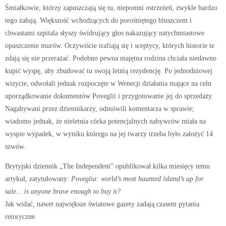
Śmiałkowie, którzy zapuszczają się tu, niepomni ostrzeżeń, zwykle bardzo
tego żałują. Większość wchodzących do porośniętego bluszczem i
chwastami szpitala słyszy świdrujący głos nakazujący natychmiastowe
opuszczenie murów. Oczywiście trafiają się i sceptycy, których historie te
zdają się nie przerażać. Podobno pewna majętna rodzina chciała niedawno
kupić wyspę, aby zbudować tu swoją letnią rezydencję. Po jednodniowej
wizycie, odwołali jednak rozpoczęte w Wenecji działania mające na celu
uporządkowanie dokumentów Poveglii i przygotowanie jej do sprzedaży.
Nagabywani przez dziennikarzy, odmówili komentarza w sprawie;
wiadomo jednak, że nieletnia córka potencjalnych nabywców miała na
wyspie wypadek, w wyniku którego na jej twarzy trzeba było założyć 14
szwów.
Brytyjski dziennik „The Independent” opublikował kilka miesięcy temu
artykuł, zatytułowany:
Poveglia: world’s most haunted island’s up for
sale… is anyone brave enough to buy it?
Jak widać, nawet największe światowe gazety zadają czasem pytania
retoryczne.