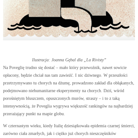
Ilustracja: Joanna Gębal dla „La Rivisty”
Na Poveglię trudno się dostać – mało który przewoźnik, nawet sowicie
opłacony, będzie chciał nas tam zawieźć. I nic dziwnego. W przeszłości
przetrzymywano tu chorych na dżumę, prowadzono zakład dla obłąkanych,
podejmowano niehumanitarne eksperymenty na chorych. Dziś, wśród
porośniętym bluszczem, opuszczonych murów, straszy – i to z taką
intensywnością, że Poveglia wygrywa większość rankingów na najbardziej
przerażający punkt na mapie globu.
W czternastym wieku, kiedy Italię dziesiątkowała epidemia czarnej śmierci,
zarówno ciała zmarłych, jak i ciężko już chorych nieszczęśników