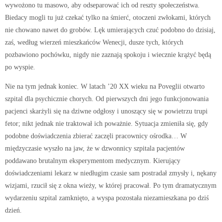
wywożono tu masowo, aby odseparować ich od reszty społeczeństwa.
Biedacy mogli tu już czekać tylko na śmierć, otoczeni zwłokami, których
nie chowano nawet do grobów. Lęk umierających czuć podobno do dzisiaj,
zaś, według wierzeń mieszkańców Wenecji, dusze tych, których
pozbawiono pochówku, nigdy nie zaznają spokoju i wiecznie krążyć będą
po wyspie.
Nie na tym jednak koniec. W latach ’20 XX wieku na Poveglii otwarto
szpital dla psychicznie chorych. Od pierwszych dni jego funkcjonowania
pacjenci skarżyli się na dziwne odgłosy i unoszący się w powietrzu trupi
fetor; nikt jednak nie traktował ich poważnie. Sytuacja zmieniła się, gdy
podobne doświadczenia zbierać zaczęli pracownicy ośrodka… W
międzyczasie wyszło na jaw, że w dzwonnicy szpitala pacjentów
poddawano brutalnym eksperymentom medycznym. Kierujący
doświadczeniami lekarz w niedługim czasie sam postradał zmysły i, nękany
wizjami, rzucił się z okna wieży, w której pracował. Po tym dramatycznym
wydarzeniu szpital zamknięto, a wyspa pozostała niezamieszkana po dziś
dzień.