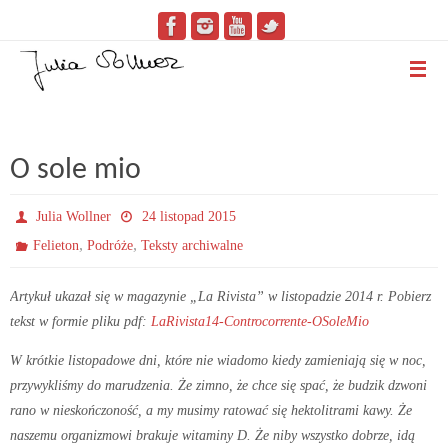
O sole mio
Julia Wollner
24 listopad 2015
,
,
Felieton
Podróże
Teksty archiwalne
Artykuł ukazał się w magazynie „La Rivista” w listopadzie 2014 r. Pobierz
tekst w formie pliku pdf:
LaRivista14-Controcorrente-OSoleMio
W krótkie listopadowe dni, które nie wiadomo kiedy zamieniają się w noc,
przywykliśmy do marudzenia. Że zimno, że chce się spać, że budzik dzwoni
rano w nieskończoność, a my musimy ratować się hektolitrami kawy. Że
naszemu organizmowi brakuje witaminy D. Że niby wszystko dobrze, idą