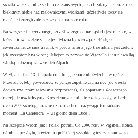
światła włoskich uliczkach; o renesansowych placach zalanych słońcem; o
błękitnym niebie nad malowniczymi wioskami, gdzie życie toczy się
radośnie i energicznie bez względu na porę roku.
Na szczęście i u rzeczonego, szczęśliwszego od nas sąsiada jest miejsce, w
którym trawa zieleńsza nie jest. Można by wręcz pokusić się o
stwierdzenie, że nasz trawnik w porównaniu z jego trawnikiem jest zielony
jak szczypiorek na wiosnę! Miejsce to nazywa się Viganella i jest niewielką
wioską położoną we włoskich Alpach.
W Viganelli od 13 listopada do 2 lutego słońce nie świeci… w ogóle.
Przesadą byłoby powiedzieć, że panuje zupełnie czarna noc (do wioski
dociera tzw. promieniowanie rozproszone), ale poparzenia słonecznego
raczej nie uświadczymy. Kres ciemnych dni mieszkańcy osady, w liczbie
około 200, świętują hucznie i z rozmachem, nazywając ten radosny
moment „La Candelora” – „Il giorno della Luce”.
Na szczęście Włoch, jak i Polak, potrafi. Od 2006 roku w Viganelli słońca
odrobinę przybyło, bowiem na pobliskiej wysokiej górze zamontowano