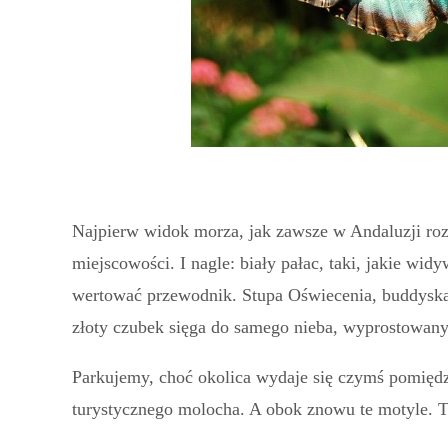
Najpierw widok morza, jak zawsze w Andaluzji ro
miejscowości. I nagle: biały pałac, taki, jakie wi
wertować przewodnik. Stupa Oświecenia, buddyska 
złoty czubek sięga do samego nieba, wyprostowan
Parkujemy, choć okolica wydaje się czymś pomięd
turystycznego molocha. A obok znowu te motyle. Tr