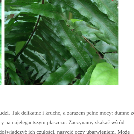
ludzi. Tak delikatne i kruche, a zarazem pełne mocy: dumne z
y na najelegantszym płaszczu. Zaczynamy skakać wśród
y doświadczyć ich czułości, nasycić oczy ubarwieniem. Może