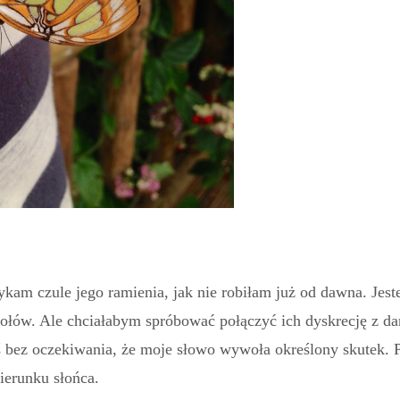
ykam czule jego ramienia, jak nie robiłam już od dawna. Jes
iołów. Ale chciałabym spróbować połączyć ich dyskrecję z d
oś bez oczekiwania, że moje słowo wywoła określony skutek. 
kierunku słońca.