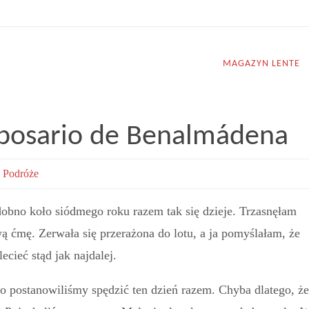
MAGAZYN LENTE
iposario de Benalmádena
,
Podróże
odobno koło siódmego roku razem tak się dzieje. Trzasnęłam
ą ćmę. Zerwała się przerażona do lotu, a ja pomyślałam, że
cieć stąd jak najdalej.
ko postanowiliśmy spędzić ten dzień razem. Chyba dlatego, że