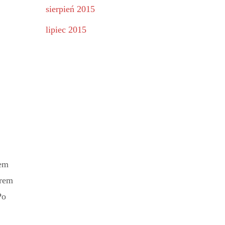
sierpień 2015
lipiec 2015
tem
arem
Po