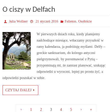
O ciszy w Delfach
,
Julia Wollner
21 styczeń 2016
Felieton
Osobiście
W pierwszych dniach roku, kiedy planujemy
nadchodzące miesiące, wtłaczamy przyszłość w
ramy kalendarza, ja podróżuję myślami. Delfy –
greckie sanktuarium, do którego antyczni
pielgrzymowali, by porozmawiać z Pytią –
przypominają mi, że zamiast planować, szukając
odpowiedzi u wyroczni, lepiej po prostu żyć, a
odpowiedzi poszukać w sobie.
CZYTAJ DALEJ
‹
1
2
3
4
5
›
»