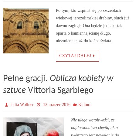
Po tym, kto wspinał się po szczeblach
wiekowej jerozolimskiej drabiny, słuch już
dawno zaginął. Ona będzie jednak stała
oparta o kamienną ścianę długo,
niezmiennie, aż do końca świata.
CZYTAJ DALEJ
Pełne gracji.
Oblicza kobiety w
sztuce
Vittoria Sgarbiego
Julia Wollner
12 marzec 2016
Kultura
Nie ulega wątpliwości, że
najdoskonalszą chwilą aktu
twórczego jest powołanie do