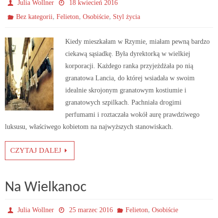
Julia Wollner
18 kwiecień 2016
,
,
,
Bez kategorii
Felieton
Osobiście
Styl życia
Kiedy mieszkałam w Rzymie, miałam pewną bardzo
ciekawą sąsiadkę. Była dyrektorką w wielkiej
korporacji. Każdego ranka przyjeżdżała po nią
granatowa Lancia, do której wsiadała w swoim
idealnie skrojonym granatowym kostiumie i
granatowych szpilkach. Pachniała drogimi
perfumami i roztaczała wokół aurę prawdziwego
luksusu, właściwego kobietom na najwyższych stanowiskach.
CZYTAJ DALEJ
Na Wielkanoc
,
Julia Wollner
25 marzec 2016
Felieton
Osobiście