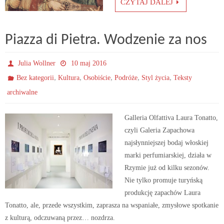
CZYTAJ DALEJ
Piazza di Pietra. Wodzenie za nos
Julia Wollner
10 maj 2016
,
,
,
,
,
Bez kategorii
Kultura
Osobiście
Podróże
Styl życia
Teksty
archiwalne
Galleria Olfattiva Laura Tonatto,
czyli Galeria Zapachowa
najsłynniejszej bodaj włoskiej
marki perfumiarskiej, działa w
Rzymie już od kilku sezonów.
Nie tylko promuje turyńską
produkcję zapachów Laura
Tonatto, ale, przede wszystkim, zaprasza na wspaniałe, zmysłowe spotkanie
z kulturą, odczuwaną przez… nozdrza.