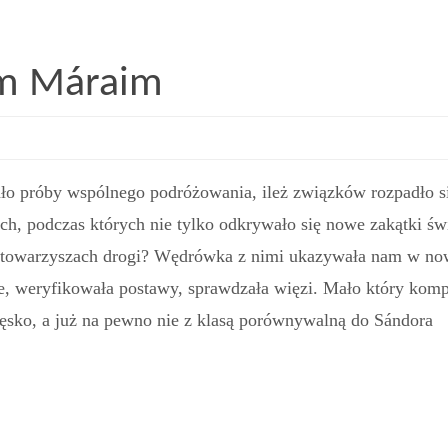
m Máraim
ało próby wspólnego podróżowania, ileż związków rozpadło s
ch, podczas których nie tylko odkrywało się nowe zakątki św
 o towarzyszach drogi? Wędrówka z nimi ukazywała nam w n
złe, weryfikowała postawy, sprawdzała więzi. Mało który kom
ęsko, a już na pewno nie z klasą porównywalną do Sándora