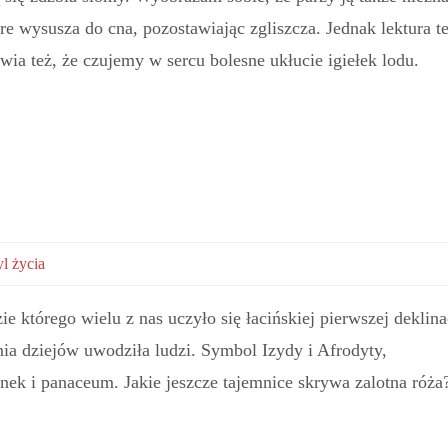
tóre wysusza do cna, pozostawiając zgliszcza. Jednak lektura te
wia też, że czujemy w sercu bolesne ukłucie igiełek lodu.
yl życia
e którego wielu z nas uczyło się łacińskiej pierwszej deklina
ia dziejów uwodziła ludzi. Symbol Izydy i Afrodyty,
ek i panaceum. Jakie jeszcze tajemnice skrywa zalotna róża