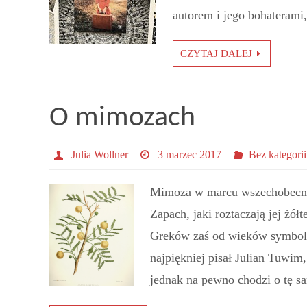
autorem i jego bohaterami
CZYTAJ DALEJ
O mimozach
Julia Wollner
3 marzec 2017
Bez kategorii
Mimoza w marcu wszechobecna j
Zapach, jaki roztaczają jej żół
Greków zaś od wieków symboliz
najpiękniej pisał Julian Tuwim,
jednak na pewno chodzi o tę 