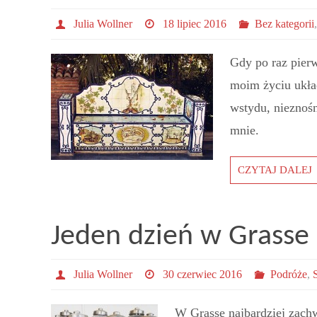
Julia Wollner
18 lipiec 2016
Bez kategorii
Gdy po raz pier
moim życiu układ
wstydu, nieznoś
mnie.
CZYTAJ DALEJ
Jeden dzień w Grasse
Julia Wollner
30 czerwiec 2016
Podróże
,
W Grasse najbardziej zachw