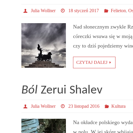
Julia Wollner
18 styczeń 2017
Felieton
,
Os
Nad słonecznym zwykle Rz
córeczki wsuwa się w moją 
czy to dziś pojedziemy win
CZYTAJ DALEJ
Ból
Zerui Shalev
Julia Wollner
23 listopad 2016
Kultura
Na okładce polskiego wydan
w polu. W jej skórę wbijają