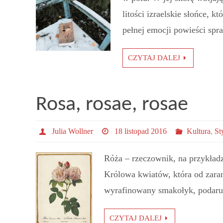
litości izraelskie słońce, k
pełnej emocji powieści spra
CZYTAJ DALEJ
Rosa, rosae, rosae
Julia Wollner
18 listopad 2016
Kultura
,
St
Róża – rzeczownik, na przykładzi
Królowa kwiatów, która od zaran
wyrafinowany smakołyk, podarun
CZYTAJ DALEJ