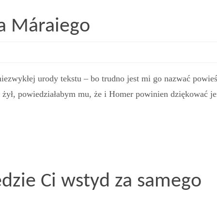
a Máraiego
iezwykłej urody tekstu – bo trudno jest mi go nazwać powieś
żył, powiedziałabym mu, że i Homer powinien dziękować j
będzie Ci wstyd za samego