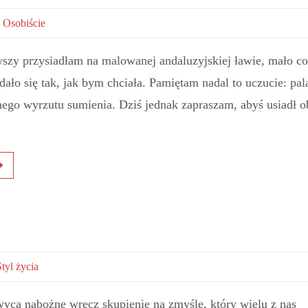
,
Osobiście
wszy przysiadłam na malowanej andaluzyjskiej ławie, mało c
ało się tak, jak bym chciała. Pamiętam nadal to uczucie: pa
nego wyrzutu sumienia. Dziś jednak zapraszam, abyś usiadł 
Styl życia
yca nabożne wręcz skupienie na zmyśle, który wielu z nas