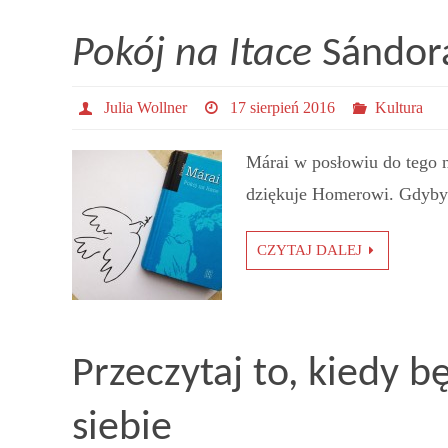
Pokój na Itace
Sándor
Julia Wollner
17 sierpień 2016
Kultura
Márai w posłowiu do tego n
dziękuje Homerowi. Gdyby 
CZYTAJ DALEJ
Przeczytaj to, kiedy 
siebie