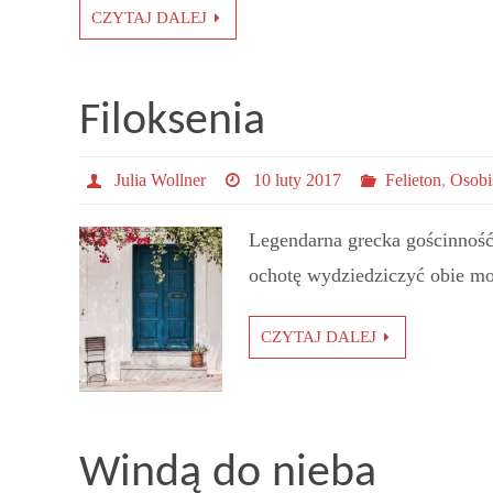
CZYTAJ DALEJ
Filoksenia
Julia Wollner
10 luty 2017
Felieton
,
Osobi
Legendarna grecka gościnność
ochotę wydziedziczyć obie moje
CZYTAJ DALEJ
Windą do nieba