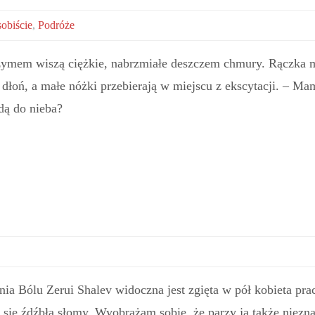
obiście
,
Podróże
ymem wiszą ciężkie, nabrzmiałe deszczem chmury. Rączka 
dłoń, a małe nóżki przebierają w miejscu z ekscytacji. – Ma
dą do nieba?
ia Bólu Zerui Shalev widoczna jest zgięta w pół kobieta pra
 się źdźbła słomy. Wyobrażam sobie, że parzy ją także niezn